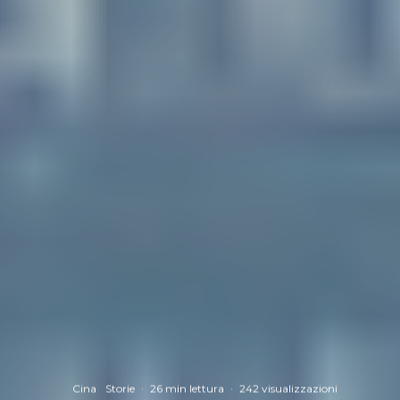
Cina
Storie
·
26 min lettura
·
242 visualizzazioni