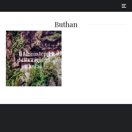
Buthan
Il Monastero
della Tigre in
Bhutan