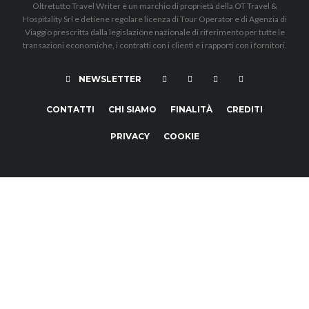
Oltretutto Travel Writer è un marchio di proprietà della OT Travel &
Hospitality Srl e detiene regolare licenza di Tour Operator e di Agenzia di
Viaggio prescritta dalla legislazione nazionale di riferimento per tutte le
transazioni economiche, i contratti con i clienti e i rapporti con i fornitori.
NEWSLETTER
CONTATTI
CHI SIAMO
FINALITÀ
CREDITI
PRIVACY
COOKIE