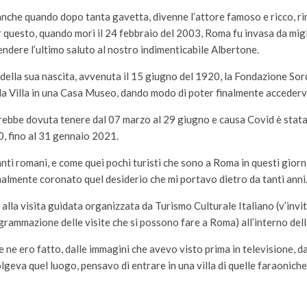
anche quando dopo tanta gavetta, divenne l’attore famoso e ricco, 
er questo, quando mori il 24 febbraio del 2003, Roma fu invasa da mig
ndere l’ultimo saluto al nostro indimenticabile Albertone.
della sua nascita, avvenuta il 15 giugno del 1920, la Fondazione Sor
la Villa in una Casa Museo, dando modo di poter finalmente accederv
rebbe dovuta tenere dal 07 marzo al 29 giugno e causa Covid è stat
, fino al 31 gennaio 2021.
nti romani, e come quei pochi turisti che sono a Roma in questi giorn
nalmente coronato quel desiderio che mi portavo dietro da tanti anni
alla visita guidata organizzata da Turismo Culturale Italiano (v’invi
ogrammazione delle visite che si possono fare a Roma) all’interno della
e ne ero fatto, dalle immagini che avevo visto prima in televisione, d
eva quel luogo, pensavo di entrare in una villa di quelle faraoniche