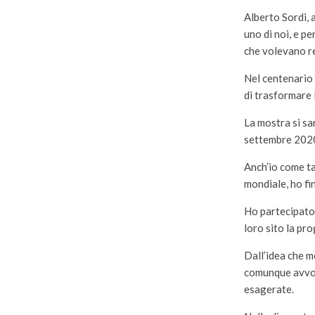
Alberto Sordi, 
uno di noi, e p
che volevano re
Nel centenario 
di trasformare 
La mostra si sa
settembre 2020
Anch’io come ta
mondiale, ho fi
Ho partecipato 
loro sito la pr
Dall’idea che m
comunque avvolg
esagerate.