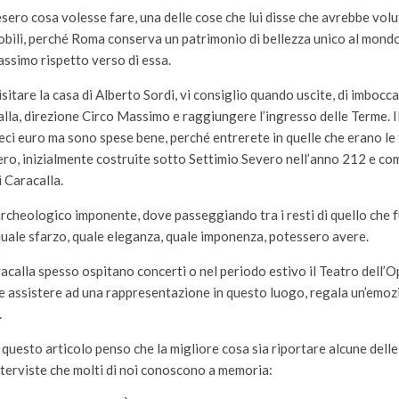
sero cosa volesse fare, una delle cose che lui disse che avrebbe vo
bili, perché Roma conserva un patrimonio di bellezza unico al mondo 
assimo rispetto verso di essa.
sitare la casa di Alberto Sordi, vi consiglio quando uscite, di imbocca
lla, direzione Circo Massimo e raggiungere l’ingresso delle Terme. I
dieci euro ma sono spese bene, perché entrerete in quelle che erano le
ero, inizialmente costruite sotto Settimio Severo nell’anno 212 e co
i Caracalla.
cheologico imponente, dove passeggiando tra i resti di quello che 
quale sfarzo, quale eleganza, quale imponenza, potessero avere.
acalla spesso ospitano concerti o nel periodo estivo il Teatro dell’O
 e assistere ad una rappresentazione in questo luogo, regala un’emo
.
questo articolo penso che la migliore cosa sia riportare alcune delle 
interviste che molti di noi conoscono a memoria: