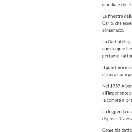
mondiale che è 
Le finestre dell
Carlo, che esse
schiamazzi.
La Garbatella, 
questo quartier
pertanto l’atto
Il quartiere e i
d’ispirazione p
Nel 1957 Albert
all’imponente p
la compra al pr
La leggenda nar
rispose:
“c’avev
Come già detto 