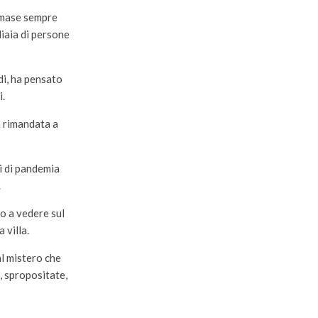
rimase sempre
liaia di persone
di, ha pensato
i.
a rimandata a
i di pandemia
.
to a vedere sul
 villa.
al mistero che
, spropositate,