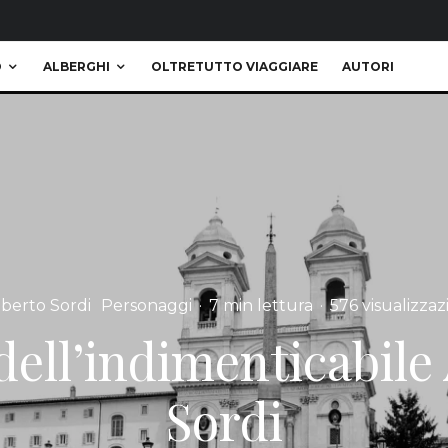
O
ALBERGHI
OLTRETUTTO VIAGGIARE
AUTORI
lberto Sordi
Personaggi
·
7 min lettura
·
576 visualizzaz
dell’indimenticabile
Sordi