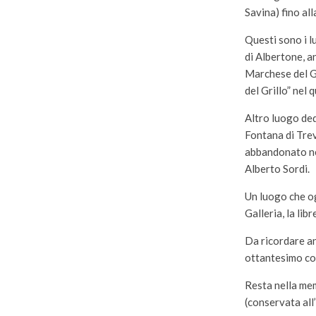
Savina) fino al
Questi sono i lu
di Albertone, a
Marchese del Gr
del Grillo” nel 
Altro luogo ded
Fontana di Trev
abbandonato nel
Alberto Sordi.
Un luogo che og
Galleria, la libr
Da ricordare an
ottantesimo co
Resta nella memo
(conservata all’