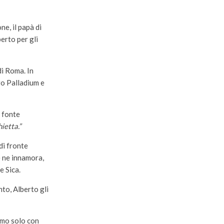
ne, il papà di
erto per gli
di Roma. In
ro Palladium e
u fonte
ietta.”
di fronte
e ne innamora,
e Sica.
to, Alberto gli
timo solo con