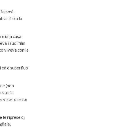
i famosi,
trasti tra la
ere una casa
eva i suoi film
rto viveva con le
i ed è superfluo
one (non
a storia
erviste, dirette
 le riprese di
diale.