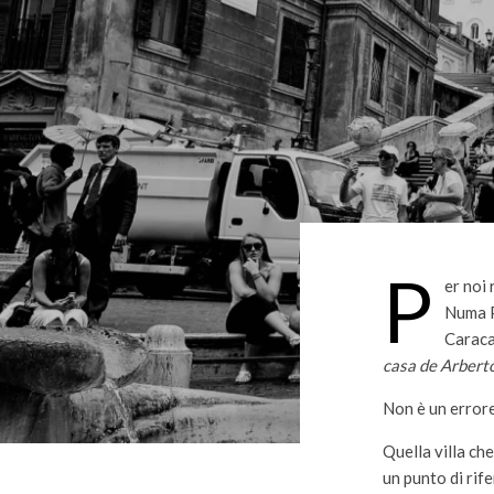
P
er noi 
Numa P
Caraca
casa de Arberto
Non è un errore
Quella villa ch
un punto di rif