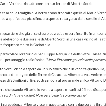
Carlo Verdone, da tutti considerato l’erede di Alberto Sordi.
a casa della famiglia di Alberto erano frontali a quella di Mario Verdo
ndo a quell’epoca piccolino, era spesso redarguito dalle sorelle di Alb
un quartiere che già di se stesso dovrebbe essere inserito in un tour 
e abitarono le due sorelle di Alberto Sordi in una casa vicino al Teat
re frequentò molto la Garbatella.
n particolare l’oratorio di San Filippo Neri, in via delle Sette Chiese, f
er il personaggio radiofonico
“Mario Pio compagnuccio della parrocch
o Sordi, viene a sapere da un suo amico che è in vendita quella villa, 
arco archeologico delle Terme di Caracalla. Alberto la va a vedere s
ezzo di 80 milioni di lire, sottraendola al suo grande amico Vittorio D
ra che quando Vittorio lo venne a sapere e manifestò il suo disappun
i i sordi? (avevi i soldi?) No e perciò me la so comprata io”
in precedenza, Alberto visse in questa casa con le due sorelle (in ul