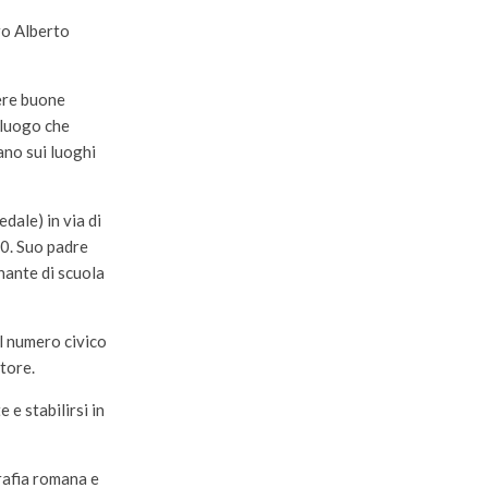
ro Alberto
sere buone
 luogo che
ano sui luoghi
dale) in via di
20. Suo padre
nante di scuola
l numero civico
tore.
 e stabilirsi in
grafia romana e