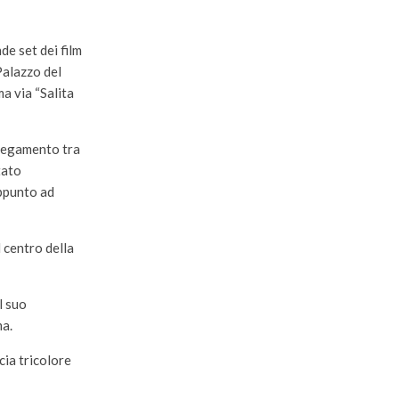
de set dei film
Palazzo del
a via “Salita
llegamento tra
tato
appunto ad
l centro della
l suo
ma.
cia tricolore