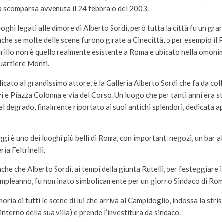
la scomparsa avvenuta il 24 febbraio del 2003.
oghi legati alle dimore di Alberto Sordi, però tutta la città fu un gran
nche se molte delle scene furono girate a Cinecittà, o per esempio il 
illo non è quello realmente esistente a Roma e ubicato nella omonim
quartiere Monti.
icato al grandissimo attore, è la Galleria Alberto Sordi che fa da co
i e Piazza Colonna e via del Corso. Un luogo che per tanti anni era s
 degrado, finalmente riportato ai suoi antichi splendori, dedicata 
gi è uno dei luoghi più belli di Roma, con importanti negozi, un bar a
eria Feltrinelli.
che che Alberto Sordi, ai tempi della giunta Rutelli, per festeggiare i
mpleanno, fu nominato simbolicamente per un giorno Sindaco di Ro
ria di tutti le scene di lui che arriva al Campidoglio, indossa la stris
interno della sua villa) e prende l’investitura da sindaco.