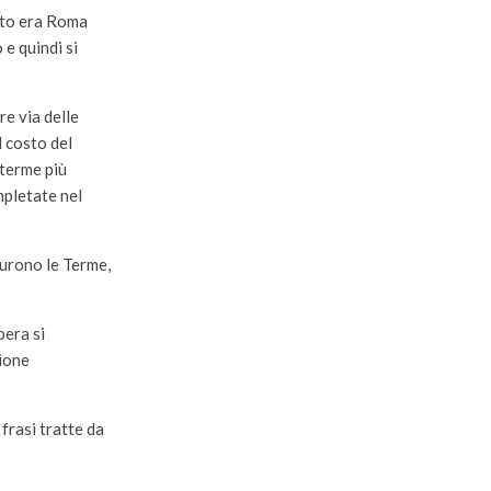
luto era Roma
e quindi si
re via delle
l costo del
 terme più
mpletate nel
furono le Terme,
pera si
zione
frasi tratte da