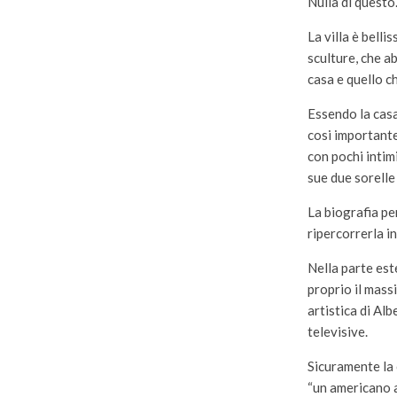
Nulla di questo
La villa è belli
sculture, che a
casa e quello c
Essendo la casa
cosi importante.
con pochi intimi
sue due sorelle 
La biografia pe
ripercorrerla in
Nella parte este
proprio il mass
artistica di Alb
televisive.
Sicuramente la 
“un americano a