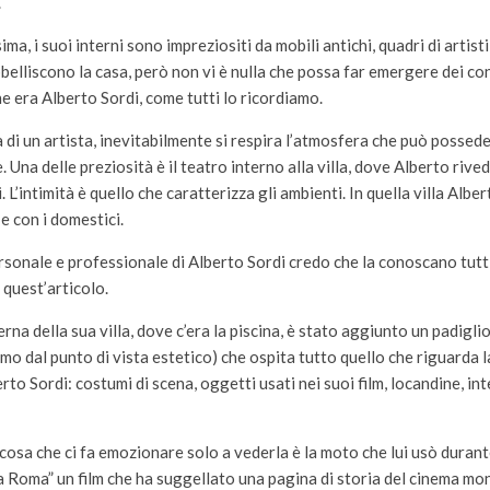
.
ssima, i suoi interni sono impreziositi da mobili antichi, quadri di artist
bbelliscono la casa, però non vi è nulla che possa far emergere dei con
he era Alberto Sordi, come tutti lo ricordiamo.
 di un artista, inevitabilmente si respira l’atmosfera che può possed
 Una delle preziosità è il teatro interno alla villa, dove Alberto rived
. L’intimità è quello che caratterizza gli ambienti. In quella villa Albe
e con i domestici.
rsonale e professionale di Alberto Sordi credo che la conoscano tutt
 quest’articolo.
rna della sua villa, dove c’era la piscina, è stato aggiunto un padigli
imo dal punto di vista estetico) che ospita tutto quello che riguarda l
erto Sordi: costumi di scena, oggetti usati nei suoi film, locandine, int
cosa che ci fa emozionare solo a vederla è la moto che lui usò durante
 Roma” un film che ha suggellato una pagina di storia del cinema mon