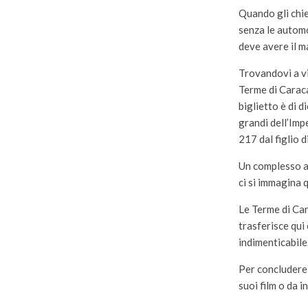
Quando gli chie
senza le automo
deve avere il m
Trovandovi a vi
Terme di Caraca
biglietto è di 
grandi dell’Imp
217 dal figlio d
Un complesso ar
ci si immagina 
Le Terme di Car
trasferisce qui
indimenticabile
Per concludere 
suoi film o da 