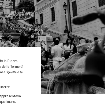
do in Piazza
 delle Terme di
rase
“quella è la
un’erre.
 rappresentava
 quel muro.