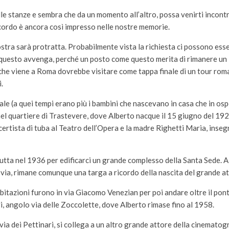
le stanze e sembra che da un momento all’altro, possa venirti incont
icordo è ancora così impresso nelle nostre memorie.
stra sarà protratta. Probabilmente vista la richiesta ci possono es
e questo avvenga, perché un posto come questo merita di rimanere un
che viene a Roma dovrebbe visitare come tappa finale di un tour rom
.
ale (a quei tempi erano più i bambini che nascevano in casa che in ospe
l quartiere di Trastevere, dove Alberto nacque il 15 giugno del 19
certista di tuba al Teatro dell’Opera e la madre Righetti Maria, inseg
rutta nel 1936 per edificarci un grande complesso della Santa Sede. A
 via, rimane comunque una targa a ricordo della nascita del grande at
bitazioni furono in via Giacomo Venezian per poi andare oltre il ponte
ri, angolo via delle Zoccolette, dove Alberto rimase fino al 1958.
via dei Pettinari, si collega a un altro grande attore della cinemato