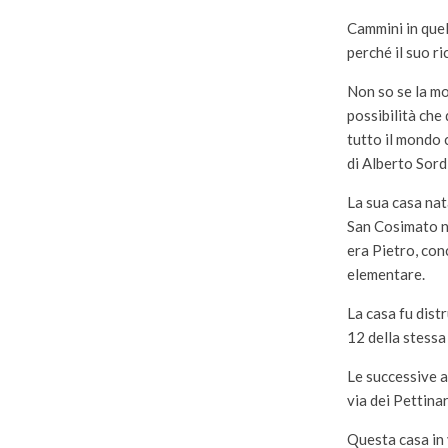
Cammini in quel
perché il suo r
Non so se la mo
possibilità ch
tutto il mondo 
di Alberto Sordi
La sua casa nat
San Cosimato ne
era Pietro, con
elementare.
La casa fu dist
12 della stessa
Le successive a
via dei Pettina
Questa casa in 