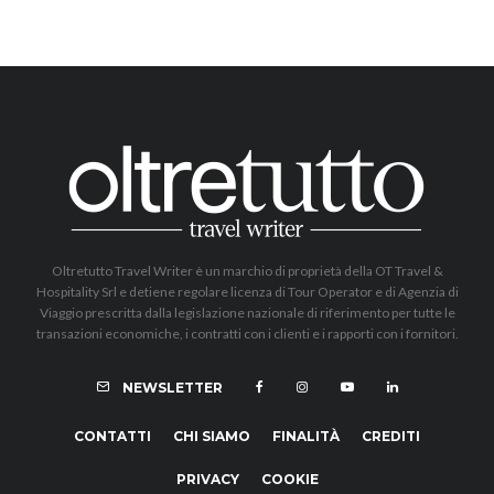
Oltretutto Travel Writer è un marchio di proprietà della OT Travel &
Hospitality Srl e detiene regolare licenza di Tour Operator e di Agenzia di
Viaggio prescritta dalla legislazione nazionale di riferimento per tutte le
transazioni economiche, i contratti con i clienti e i rapporti con i fornitori.
NEWSLETTER
CONTATTI
CHI SIAMO
FINALITÀ
CREDITI
PRIVACY
COOKIE