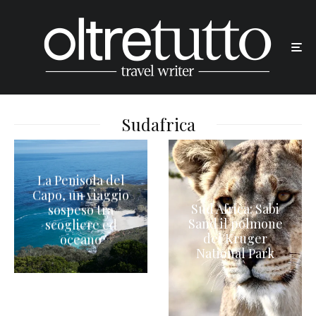
Sudafrica
La Penisola del
Capo, un viaggio
Sud Africa: Sabi
sospeso tra
Sand il polmone
scogliere ed
del Kruger
oceano
National Park