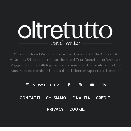
Oltretutto Travel Writer è un marchio di proprietà della OT Travel &
Hospitality Srl e detiene regolare licenza di Tour Operator e di Agenzia di
Viaggio prescritta dalla legislazione nazionale di riferimento per tutte le
transazioni economiche, i contratti con i clienti e i rapporti con i fornitori.
NEWSLETTER
CONTATTI
CHI SIAMO
FINALITÀ
CREDITI
PRIVACY
COOKIE