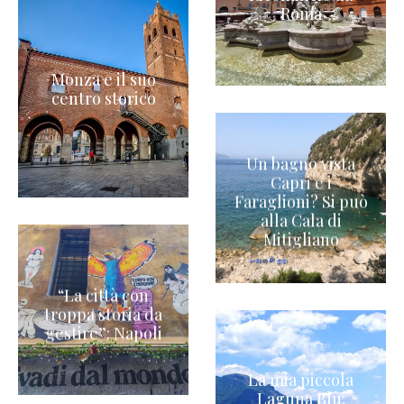
Roma
Monza e il suo
centro storico
Un bagno vista
Capri e i
Faraglioni? Si può
alla Cala di
Mitigliano
“La città con
troppa storia da
gestire”: Napoli
La mia piccola
Laguna Blu: