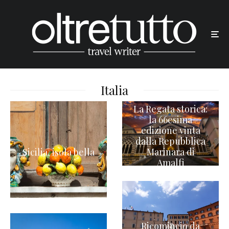
Italia
La Regata storica:
la 66esima
edizione vinta
dalla Repubblica
Marinara di
Sicilia, isola bella
Amalfi
Ricomincio da