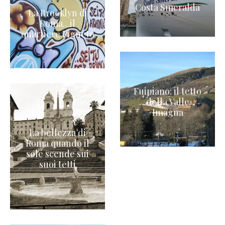
Costa Smeralda
La Brooklyn di
Roma…il
quartiere Pigneto
Fuipiano: il tetto
della Valle
Imagna
La bellezza di
Roma quando il
sole scende sui
suoi tetti