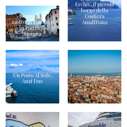
Erchie, il piccolo
borgo della
Roma: dieci
Costiera
motivi per andare
Amalfitana
in Piazza di
Spagna
Un Posto Al Sole,
Venezia!
Anzi Due