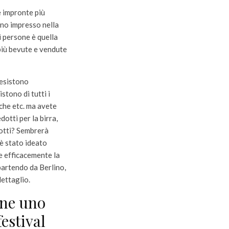
e impronte più
nno impresso nella
di persone è quella
più bevute e vendute
esistono
istono di tutti i
iche etc. ma avete
otti per la birra,
otti? Sembrerà
 è stato ideato
e efficacemente la
 partendo da Berlino,
ettaglio.
ene uno
festival