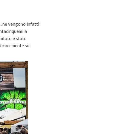
a, ne vengono infatti
antacinquemila
imitato è stato
fficacemente sul