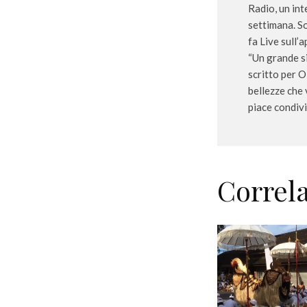
Radio, un int
settimana. S
fa Live sull’
“Un grande s
scritto per O
bellezze che
piace condivid
Correla