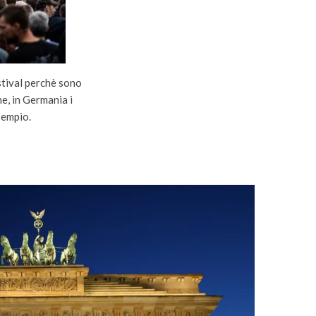
stival perchè sono
e, in Germania i
sempio.