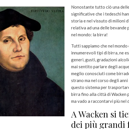
Nonostante tutto ciò una dell
significative che i tedeschi ha
storia e nel vissuto di milioni 
relativa ad una delle bevande 
nel mondo: la birra!
Tutti sappiamo che nel mondo 
innumerevoli tipi di birra, ne es
generi, gusti, gradazioni alcol
mai sentito parlare degli acqued
meglio conosciuti come birrad
strano ma nel corso degli anni
questo sistema per trasportar
birra fino alla città di Wacken
ma vado a raccontarvi più nel d
A Wacken si ti
dei più grandi 