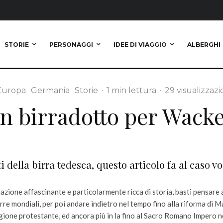
STORIE
PERSONAGGI
IDEE DI VIAGGIO
ALBERGHI
Europa
Germania
Storie
·
1 min lettura
·
29 visualizzazi
n birradotto per Wack
 della birra tedesca, questo articolo fa al caso vo
zione affascinante e particolarmente ricca di storia, basti pensare a
rre mondiali, per poi andare indietro nel tempo fino alla riforma di M
igione protestante, ed ancora più in la fino al Sacro Romano Impero n