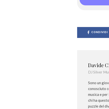
e
i
n
*
c
o
o
*
l
o
*
CONDIVIDI
Davide C
DJ Silver Mu
Sono un giov
conosciuto co
musica e per 
chi ha questo
puzzle del d