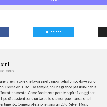
e
m
a
i
l
TWEET
isini
sic Radio
ane viaggiatore che lavora nel campo radiofonico dove sono
n il nome di: “Ciso”. Da sempre, ho una grande passione per la
l’intrattenimento. Come facilmente potete capire i viaggi per
 tipo di passioni sono un tassello che non può mancare nel
ivertimento. Come professione sono un DJ di Silver Music