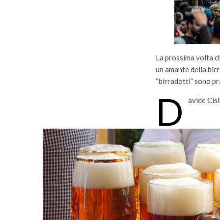
La prossima volta c
un amante della bir
“birradotti” sono p
D
avide Cisi