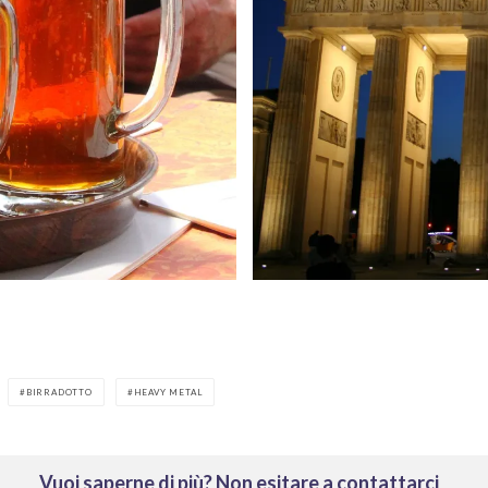
BIRRADOTTO
HEAVY METAL
Vuoi saperne di più? Non esitare a contattarci
*