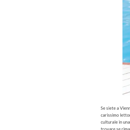
Se siete a Vienn
carissimo letto
culturale in un
trovare se rimar