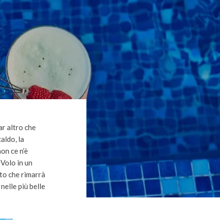
ar altro che
aldo, la
on ce n’è
 Volo in un
sto che rimarrà
nelle più belle