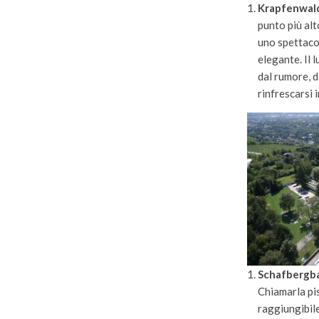
Krapfenwal
punto più alt
uno spettacol
elegante. Il 
dal rumore, d
rinfrescarsi i
Schafberg
Chiamarla pi
raggiungibile