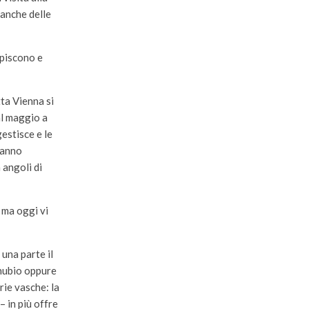
 anche delle
upiscono e
tta Vienna si
al maggio a
estisce e le
 hanno
 angoli di
 ma oggi vi
una parte il
anubio oppure
rie vasche: la
– in più offre