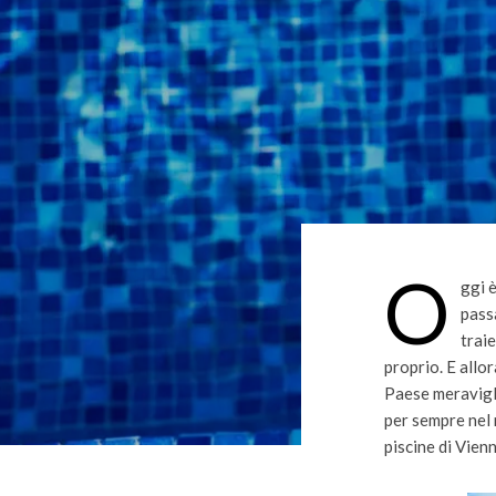
O
ggi è
passa
trai
proprio. E allo
Paese meravigli
per sempre nel 
piscine di Vien