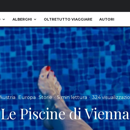
O
ALBERGHI
OLTRETUTTO VIAGGIARE
AUTORI
Austria
Europa
Storie
·
5 min lettura
·
324 visualizzazio
Le Piscine di Vienna