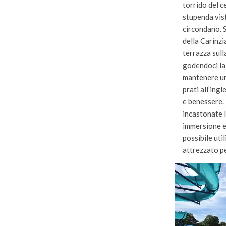
torrido del c
stupenda vist
circondano. S
della Carinzi
terrazza sulla
godendoci la 
mantenere un 
prati all’ingl
e benessere. 
incastonate l
immersione e 
possibile uti
attrezzato per