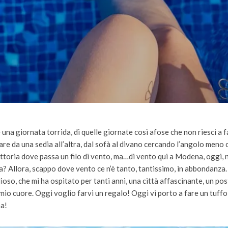
 una giornata torrida, di quelle giornate così afose che non riesci a f
re da una sedia all’altra, dal sofà al divano cercando l’angolo meno c
ettoria dove passa un filo di vento, ma…di vento qui a Modena, oggi, n
ra? Allora, scappo dove vento ce n’è tanto, tantissimo, in abbondanza.
oso, che mi ha ospitato per tanti anni, una città affascinante, un po
mio cuore. Oggi voglio farvi un regalo! Oggi vi porto a fare un tuffo 
na!