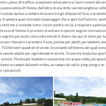
entro, pieno di traffico, scarpinate infuocate tra i muri roventi del ce
a panoramica di Vienna, dall’altro di una delle sue meravigliose colli
i scende dal bus e sembra di essere tra gli altipiani di Graz o le mo
a. Si ammira quasi increduli il paesaggio che si apre tutt’intorno, spe
 città che si estende sotto i nostri piedi e noi là, a respirare a pieni 
brezza di Vienna in procinto di entrare in questo angolo cosi nascos
segreto per pochi. Una volta entrati è chiaro che qui c’è tutto per tu
ese per rilassarsi e prendere il sole, piscine per adulti, per bambini, ar
70.000 metri quadrati di verde circostante all’interno del quali sono
e vasche adatte per ogni desiderio ed età. Troverete la piscina sport
scivolo. Piscina per bambini e una piscina con acqua calda, più spost
lizzare un campo da beach volley, un campo da calcio, ping-pong e un
 i più piccoli.