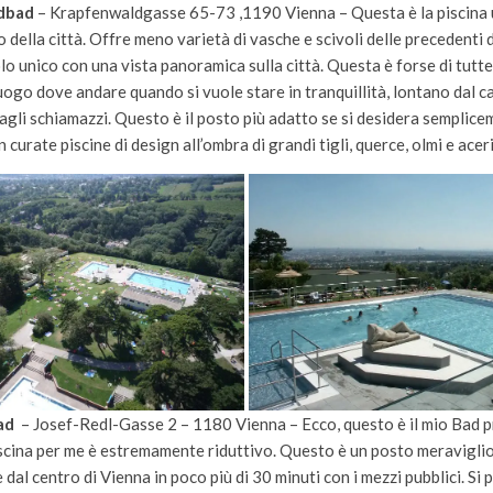
dbad
– Krapfenwaldgasse 65-73 ,1190 Vienna – Questa è la piscina 
o della città. Offre meno varietà di vasche e scivoli delle precedenti 
o unico con una vista panoramica sulla città. Questa è forse di tutte 
luogo dove andare quando si vuole stare in tranquillità, lontano dal ca
agli schiamazzi. Questo è il posto più adatto se si desidera semplic
n curate piscine di design all’ombra di grandi tigli, querce, olmi e aceri
bad
– Josef-Redl-Gasse 2 – 1180 Vienna – Ecco, questo è il mio Bad p
scina per me è estremamente riduttivo. Questo è un posto meravigli
 dal centro di Vienna in poco più di 30 minuti con i mezzi pubblici. Si 