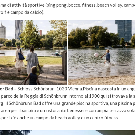
a di attività sportive (ping pong, bocce, fitness, beach volley, camp
olf e campo da calcio).
er Bad –
Schloss Schönbrun ,1030 Vienna.
P
iscina nascosta in un ang
 parco della Reggia di Schönbrunn intorno al 1900 qui si trovava la 
gi il Schönbrunn Bad offre una grande piscina sportiva, una piscina p
area per i bambini e un ristorante benessere con ampia terrazza sola
sport c’è anche un campo da beach volley e un centro fitness.