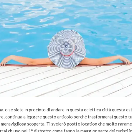
a, o se siete in procinto di andare in questa eclettica città questa est
re, continua a leggere questo articolo perché trasformerai questo t
a meravigliosa scoperta. Ti svelerò posti e location che molto raramen
rai chiuso nel 1° distretto come fanno la maggior parte dei turisti in 