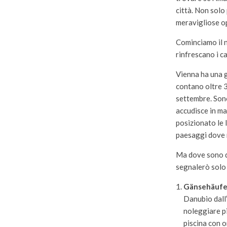
città. Non solo
meravigliose o
Cominciamo il n
rinfrescano i c
Vienna ha una gr
contano oltre 3
settembre. Sono
accudisce in ma
posizionato le 
paesaggi dove n
Ma dove sono qu
segnalerò solo 
Gänsehäufe
Danubio dall’
noleggiare pi
piscina con o