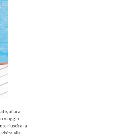
ate, allora
uo viaggio
te riuscirai a
visita alla