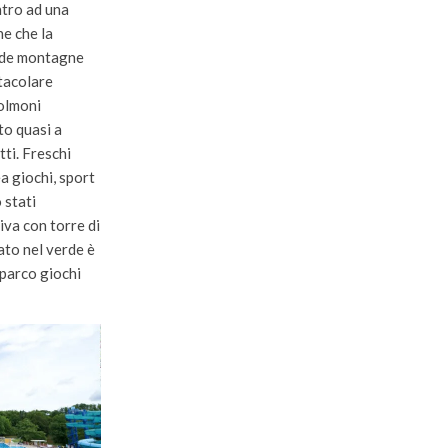
ntro ad una
ne che la
rbide montagne
ttacolare
polmoni
to quasi a
tti. Freschi
ea giochi, sport
 stati
iva con torre di
ato nel verde è
 parco giochi