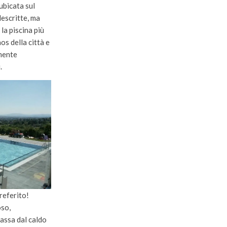
ubicata sul
descritte, ma
la piscina più
os della città e
emente
.
referito!
oso,
passa dal caldo